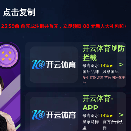
设为首页
|
手机版
|
加入收藏
|
试
合作交流
教学资源
艺术实践
校园体育
动
竞赛计划
3-19
3-19