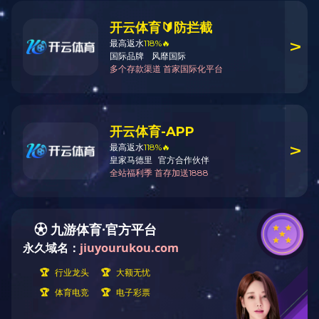
体育教研室4月份第一次公开课简报
体育教研室3月份第二次集体备课简报
体育教研室3月份第一次集体备课简报
基础教学部、体育部召开期末教学工作会
首页
上一页
1
下一页
尾页
Copyright © Yunn