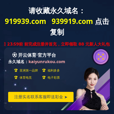
学院首页
部门概况
师资队伍
党群工作
教学工作
体育教研室4月份第二次公开课简报
基础教学部、体育部召开体育教学工作会议