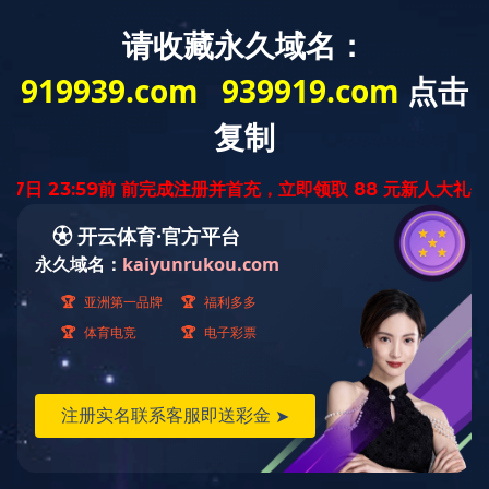
学院首页
部门概况
师资队伍
党群工作
教学工作
体育教研室4月份第二次公开课简报
基础教学部、体育部召开体育教学工作会议