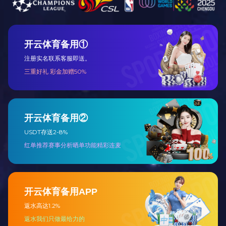
为表彰各二级学院在体育工作中做
质健康蓝皮书》。该蓝皮书不仅反映