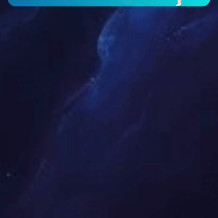
接着，羌梦华主任通报了2023
字，向与会人员报告了各学院学生各
当前学生体质健康方面存在的问题和
后续学校体育工作的改进和提高指明