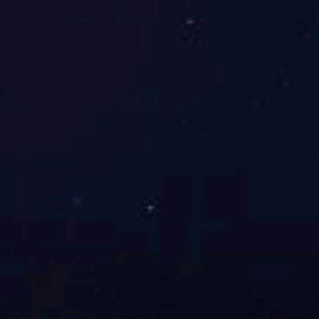
会议最后，赵伟书记总结并部署
性，提出加强体育品牌建设、深化教
要培育体育文化，营造活跃氛围，持
绩，剖析了不足，为体育工作未来发
撰稿：沈立国