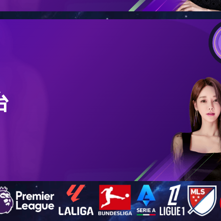
传片
跨越》
首页
上一页
1
下一页
尾页
转到第