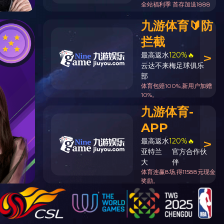
您现在的位置：
首页
>
乐鱼官方网站
>
宣传片
2026-01-19
页
共1条信息/共1页